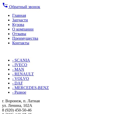
settings_phone
Обратный звонок
Главная
Запчасти
Кузова
О компании
Отзывы
Преимущества
Контакты
КАТАЛОГ:
- SCANIA
- IVECO
- MAN
- RENAULT
- VOLVO
- DAF
- MERCEDES-BENZ
- Разное
г. Воронеж, п. Латная
ул. Ленина, 102А
8 (920) 450-50-46