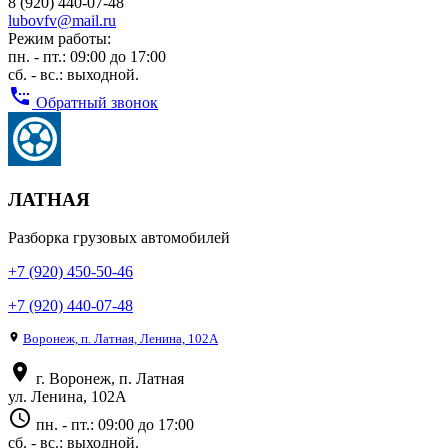
8 (920) 440-07-48
lubovfv@mail.ru
Режим работы:
пн. - пт.: 09:00 до 17:00
сб. - вс.: выходной.
settings_phone
Обратный звонок
ЛАТНАЯ
Разборка грузовых автомобилей
+7 (920) 450-50-46
+7 (920) 440-07-48
place
Воронеж, п. Латная, Ленина, 102А
place
г. Воронеж, п. Латная
ул. Ленина, 102А
access_time
пн. - пт.: 09:00 до 17:00
сб. - вс.: выходной.