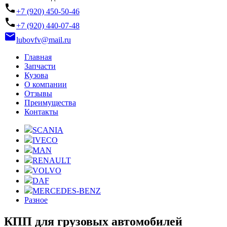
phone
+7 (920) 450-50-46
phone
+7 (920) 440-07-48
email
lubovfv@mail.ru
Главная
Запчасти
Кузова
О компании
Отзывы
Преимущества
Контакты
SCANIA
IVECO
MAN
RENAULT
VOLVO
DAF
MERCEDES-BENZ
Разное
КПП для грузовых автомобилей