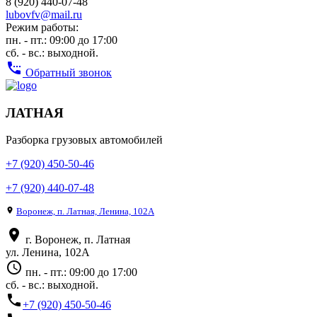
8 (920) 440-07-48
lubovfv@mail.ru
Режим работы:
пн. - пт.: 09:00 до 17:00
сб. - вс.: выходной.
settings_phone
Обратный звонок
ЛАТНАЯ
Разборка грузовых автомобилей
+7 (920) 450-50-46
+7 (920) 440-07-48
place
Воронеж, п. Латная, Ленина, 102А
place
г. Воронеж, п. Латная
ул. Ленина, 102А
access_time
пн. - пт.: 09:00 до 17:00
сб. - вс.: выходной.
phone
+7 (920) 450-50-46