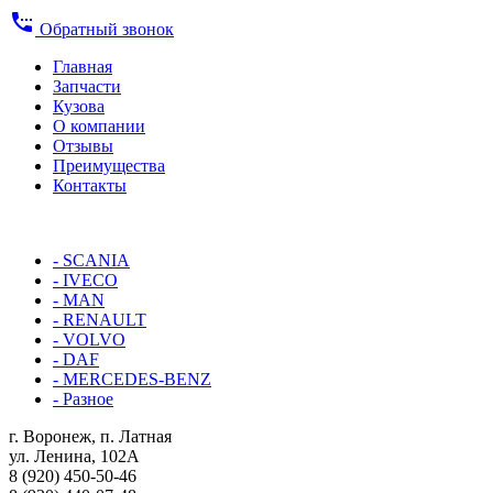
settings_phone
Обратный звонок
Главная
Запчасти
Кузова
О компании
Отзывы
Преимущества
Контакты
КАТАЛОГ:
- SCANIA
- IVECO
- MAN
- RENAULT
- VOLVO
- DAF
- MERCEDES-BENZ
- Разное
г. Воронеж, п. Латная
ул. Ленина, 102А
8 (920) 450-50-46