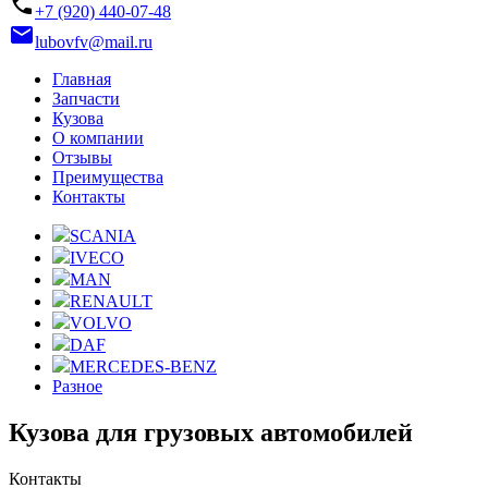
phone
+7 (920) 440-07-48
email
lubovfv@mail.ru
Главная
Запчасти
Кузова
О компании
Отзывы
Преимущества
Контакты
SCANIA
IVECO
MAN
RENAULT
VOLVO
DAF
MERCEDES-BENZ
Разное
Кузова для грузовых автомобилей
Контакты