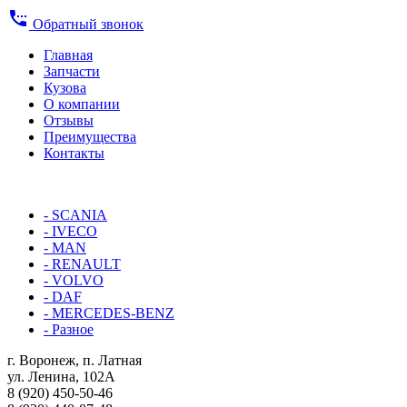
settings_phone
Обратный звонок
Главная
Запчасти
Кузова
О компании
Отзывы
Преимущества
Контакты
КАТАЛОГ:
- SCANIA
- IVECO
- MAN
- RENAULT
- VOLVO
- DAF
- MERCEDES-BENZ
- Разное
г. Воронеж, п. Латная
ул. Ленина, 102А
8 (920) 450-50-46