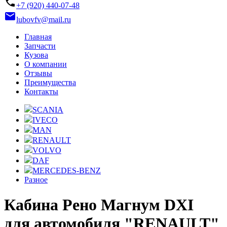
phone
+7 (920) 440-07-48
email
lubovfv@mail.ru
Главная
Запчасти
Кузова
О компании
Отзывы
Преимущества
Контакты
SCANIA
IVECO
MAN
RENAULT
VOLVO
DAF
MERCEDES-BENZ
Разное
Кабина Рено Магнум DXI
для автомобиля "RENAULT"