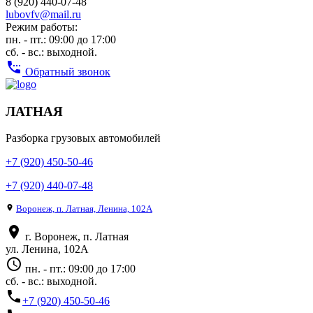
8 (920) 440-07-48
lubovfv@mail.ru
Режим работы:
пн. - пт.: 09:00 до 17:00
сб. - вс.: выходной.
settings_phone
Обратный звонок
ЛАТНАЯ
Разборка грузовых автомобилей
+7 (920) 450-50-46
+7 (920) 440-07-48
place
Воронеж, п. Латная, Ленина, 102А
place
г. Воронеж, п. Латная
ул. Ленина, 102А
access_time
пн. - пт.: 09:00 до 17:00
сб. - вс.: выходной.
phone
+7 (920) 450-50-46