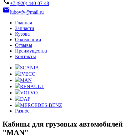
phone
+7 (920) 440-07-48
email
lubovfv@mail.ru
Главная
Запчасти
Кузова
О компании
Отзывы
Преимущества
Контакты
SCANIA
IVECO
MAN
RENAULT
VOLVO
DAF
MERCEDES-BENZ
Разное
Кабины для грузовых автомобилей
"MAN"