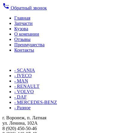
settings_phone
Обратный звонок
Главная
Запчасти
Кузова
О компании
Отзывы
Преимущества
Контакты
КАТАЛОГ:
- SCANIA
- IVECO
- MAN
- RENAULT
- VOLVO
- DAF
- MERCEDES-BENZ
- Разное
г. Воронеж, п. Латная
ул. Ленина, 102А
8 (920) 450-50-46