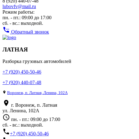
8 (920) 440-07-48
lubovfv@mail.ru
Режим работы:
пн. - пт.: 09:00 до 17:00
сб. - вс.: выходной.
settings_phone
Обратный звонок
ЛАТНАЯ
Разборка грузовых автомобилей
+7 (920) 450-50-46
+7 (920) 440-07-48
place
Воронеж, п. Латная, Ленина, 102А
place
г. Воронеж, п. Латная
ул. Ленина, 102А
access_time
пн. - пт.: 09:00 до 17:00
сб. - вс.: выходной.
phone
+7 (920) 450-50-46