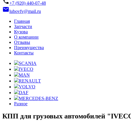
phone
+7 (920) 440-07-48
email
lubovfv@mail.ru
Главная
Запчасти
Кузова
О компании
Отзывы
Преимущества
Контакты
SCANIA
IVECO
MAN
RENAULT
VOLVO
DAF
MERCEDES-BENZ
Разное
КПП для грузовых автомобилей "IVEC