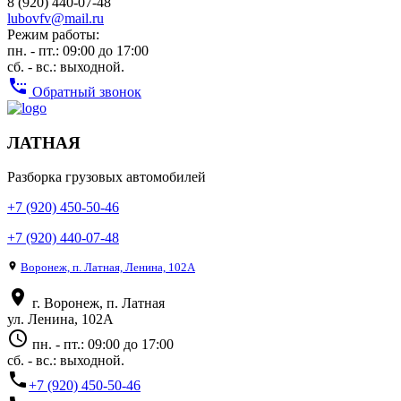
8 (920) 440-07-48
lubovfv@mail.ru
Режим работы:
пн. - пт.: 09:00 до 17:00
сб. - вс.: выходной.
settings_phone
Обратный звонок
ЛАТНАЯ
Разборка грузовых автомобилей
+7 (920) 450-50-46
+7 (920) 440-07-48
place
Воронеж, п. Латная, Ленина, 102А
place
г. Воронеж, п. Латная
ул. Ленина, 102А
access_time
пн. - пт.: 09:00 до 17:00
сб. - вс.: выходной.
phone
+7 (920) 450-50-46