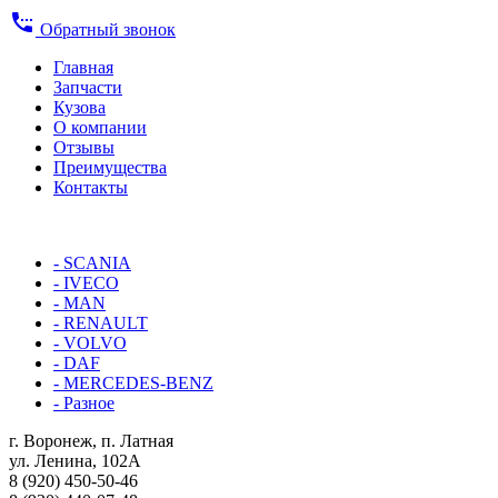
settings_phone
Обратный звонок
Главная
Запчасти
Кузова
О компании
Отзывы
Преимущества
Контакты
КАТАЛОГ:
- SCANIA
- IVECO
- MAN
- RENAULT
- VOLVO
- DAF
- MERCEDES-BENZ
- Разное
г. Воронеж, п. Латная
ул. Ленина, 102А
8 (920) 450-50-46